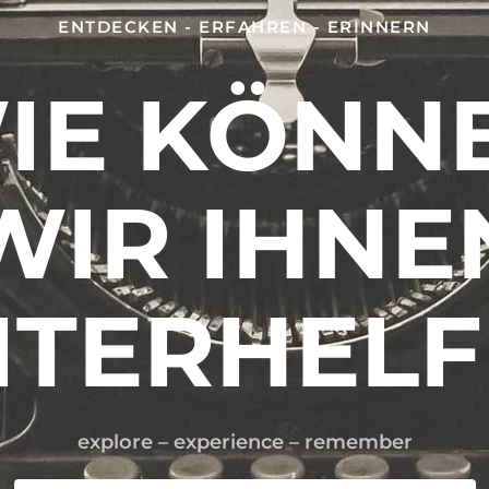
ENTDECKEN - ERFAHREN - ERINNERN
IE KÖNN
WIR IHNE
ITERHELF
explore – experience – remember