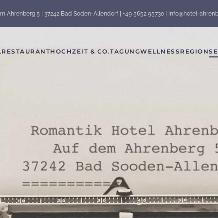
m Ahrenberg 5 | 37242 Bad Soden-Allendorf | +49 5652 95730 | info@hotel-ahren
L
RESTAURANT
HOCHZEIT & CO.
TAGUNG
WELLNESS
REGION
SE