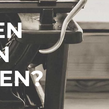
EN
N
EN?