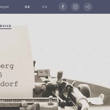
DE
EN
berg.de
RVICE