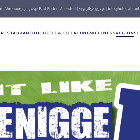
m Ahrenberg 5 | 37242 Bad Soden-Allendorf | +49 5652 95730 | info@hotel-ahren
L
RESTAURANT
HOCHZEIT & CO.
TAGUNG
WELLNESS
REGION
SE