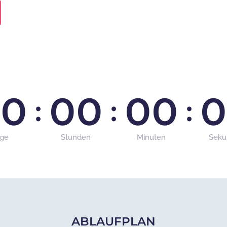
0
0
0
0
0
0
0
:
:
:
age
Stunden
Minuten
Seku
ABLAUFPLAN