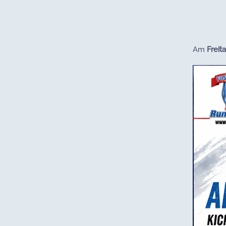
Am
Freit