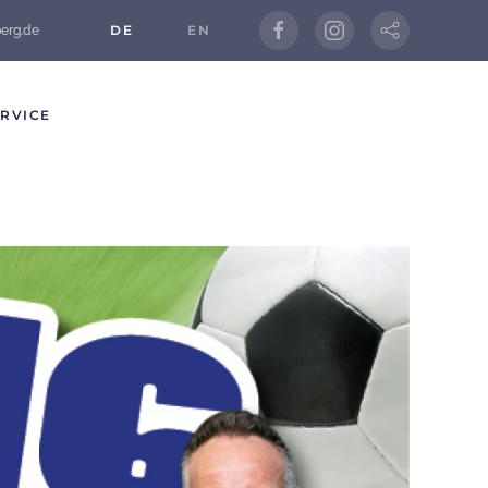
DE
EN
berg.de
RVICE