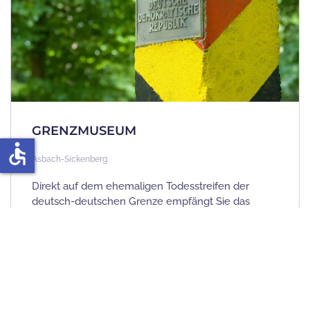
GRENZMUSEUM
accessible
Asbach-Sickenberg
Direkt auf dem ehemaligen Todesstreifen der
deutsch-deutschen Grenze empfängt Sie das
Grenzmuseum
.
Neben original Grenzsicherungsanlagen,
Wachtürmen, militärischen Fahrzeugen und
Hubschraubern dokumentiert eine umfangreiche
und detaillierte Ausstellung die Geschichte an der
innerdeutschen Grenze.