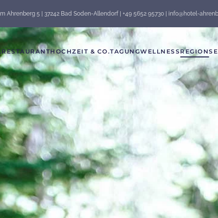
m Ahrenberg 5 | 37242 Bad Soden-Allendorf | +49 5652 95730 | info@hotel-ahren
L
RESTAURANT
HOCHZEIT & CO.
TAGUNG
WELLNESS
REGION
SE