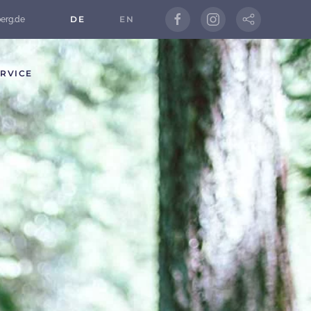
DE
EN
berg.de
RVICE